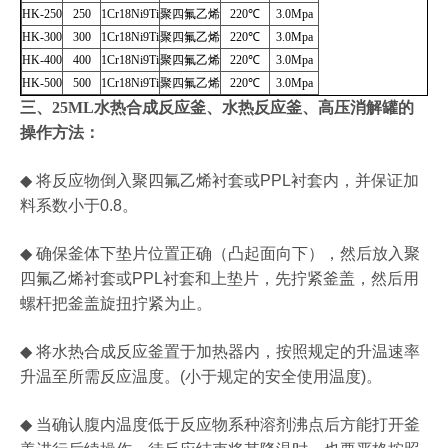
HK-250
250
1Cr18Ni9Ti
聚四氟乙烯
220
℃
3.0Mpa
HK-300
300
1Cr18Ni9Ti
聚四氟乙烯
220
℃
3.0Mpa
HK-400
400
1Cr18Ni9Ti
聚四氟乙烯
220
℃
3.0Mpa
HK-500
500
1Cr18Ni9Ti
聚四氟乙烯
220
℃
3.0Mpa
三、
25ML水热合成反应釜、水热反应釜、高压消解罐
的
操作方法：
◆
将反应物倒入聚四氟乙烯衬套或
PPL
衬套内，并保证加
料系数小于
0.8
。
◆
确保釜体下垫片位置正确（凸起面向下），然后放入聚
四氟乙烯衬套或
PPL
衬套和上垫片，先拧紧釜盖，然后用
螺杆把釜盖旋扭拧紧为止。
◆
将水热合成反应釜置于加热器内，按照规定的升温速率
升温至所需反应温度。
(
小于规定的安全使用温度
)
。
◆
当确认腹内温度低于反应物系种溶剂沸点后方能打开釜