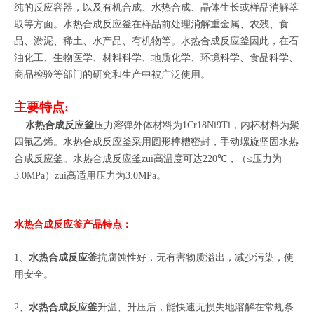
纯的反应容器，以及有机合成、水热合成、晶体生长或样品消解萃
取等方面。水热合成反应釜在样品前处理消解重金属、农残、食
品、淤泥、稀土、水产品、有机物等。水热合成反应釜因此，在石
油化工、生物医学、材料科学、地质化学、环境科学、食品科学、
商品检验等部门的研究和生产中被广泛使用。
主要特点
:
水热合成反应釜
压力溶弹外体材料为
1Cr18Ni9Ti
，内杯材料为聚
四氟乙烯。水热合成反应釜采用圆形榫槽密封，手动螺旋坚固水热
合成反应釜。水热合成反应釜zui高温度可达
220
℃，（
≤
压力为
3.0MPa
）zui高适用压力为
3.0MPa
。
水热合成反应釜产品特点：
1
、
水热合成反应釜
抗腐蚀性好，无有害物质溢出，减少污染，使
用安全。
2
、
水热合成反应釜
升温、升压后，能快速无损失地溶解在常规条