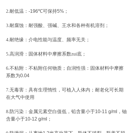
2.
耐低温：
-196
℃
可保持
5%
；
3.
耐腐蚀：耐强酸、强碱、王水和各种有机溶剂；
4.
耐绝缘：介电性能与温度、频率无关；
5.
高润滑：固体材料中摩擦系数zui底；
6.
不粘附：不粘附任何物质；自润性强：固体材料中摩擦
系数为
0.04
7.
无毒害：具有生理惰性，可植入人体内；耐老化可长期
在大气中使用
8.
防污染：金属元素空白值低，铅含量小于
10-11 g/ml
，铀
含量小于
10-12 g/ml
；