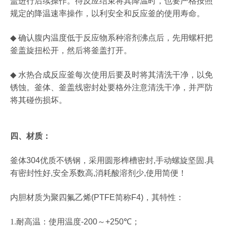
盖进行后续操作。待反应结束将其降温时，也要严格按照
规定的降温速率操作，以利安全和反应釜的使用寿命。
◆
确认腹内温度低于反应物系种溶剂沸点后，先用螺杆把
釜盖旋扭松开，然后将釜盖打开。
◆
水热合成反应釜每次使用后要及时将其清洗干净，以免
锈蚀。釜体、釜盖线密封处要格外注意清洗干净，并严防
将其碰伤损坏。
四、
材质：
釜体
304
优质不锈钢，采用圆形榫槽密封
,
手动螺旋坚固
.
具
有密封性好
,
安全系数高
,
消耗酸溶剂少
,
使用简便！
内胆材质为聚四氟乙烯
(PTFE
简称
F4)
，其特性：
1.
耐高温：使用温度
-200
～
+250
℃
；