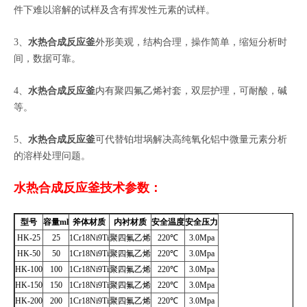
件下难以溶解的试样及含有挥发性元素的试样。
3
、
水热合成反应釜
外形美观，结构合理，操作简单，缩短分析时
间，数据可靠。
4
、
水热合成反应釜
内有聚四氟乙烯衬套，双层护理，可耐酸，碱
等。
5
、
水热合成反应釜
可代替铂坩埚解决高纯氧化铝中微量元素分析
的溶样处理问题。
水热合成反应釜技术参数：
型号
容量
ml
斧体材质
内衬材质
安全温度
安全压力
HK-25
25
1Cr18Ni9Ti
聚四氟乙烯
220
℃
3.0Mpa
HK-50
50
1Cr18Ni9Ti
聚四氟乙烯
220
℃
3.0Mpa
HK-100
100
1Cr18Ni9Ti
聚四氟乙烯
220
℃
3.0Mpa
HK-150
150
1Cr18Ni9Ti
聚四氟乙烯
220
℃
3.0Mpa
HK-200
200
1Cr18Ni9Ti
聚四氟乙烯
220
℃
3.0Mpa