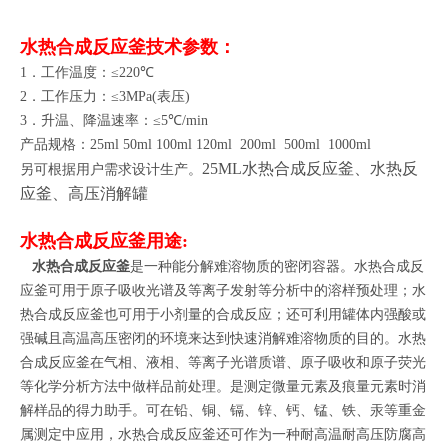
水热合成反应釜技术参数：
1
．工作温度：≤
220
℃
2
．工作压力：≤
3MPa(
表压
)
3
．升温、降温速率：≤
5
℃
/min
产品规格：
25ml 50ml 100ml 120ml 200ml 500ml 1000ml
25ML水热合成反应釜、水热反
另可根据用户需求设计生产。
应釜、高压消解罐
水热合成反应釜用途
:
水热合成反应釜
是一种能分解难溶物质的密闭容器。水热合成反
应釜可用于原子吸收光谱及等离子发射等分析中的溶样预处理；水
热合成反应釜也可用于小剂量的合成反应；还可利用罐体内强酸或
强碱且高温高压密闭的环境来达到快速消解难溶物质的目的。水热
合成反应釜在气相、液相、等离子光谱质谱、原子吸收和原子荧光
等化学分析方法中做样品前处理。是测定微量元素及痕量元素时消
解样品的得力助手。可在铅、铜、镉、锌、钙、锰、铁、汞等重金
属测定中应用，水热合成反应釜还可作为一种耐高温耐高压防腐高